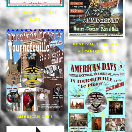
FESTIVAL ROCK AND
CARS
FESTIVAL TONNERRE
MÉCANIQUE 2013
AMERICAN DAYS