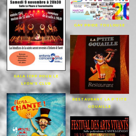
GAY PRIDE TOULOUSE
GALA ICPP POUR LE
LYON'S CLUB
RESTAURANT LA P'TITE
GOUAILLE