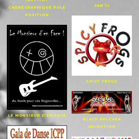
JAM'LI
CHORÉGRAPHIQUE POLE
POSITION
SPICY FROGS
LE MONSIEUR D'EN FACE
BLACK BACCARA
ANIMATION