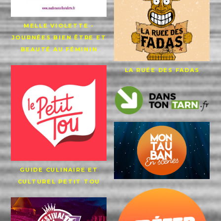
MELLE VIOLETTE -
JOURNÉES BIEN ÊTRE ET
BEAUTÉ AU FÉMININ
LA RUÉE DES FADAS
GUIDE CULINAIRE ET
CULTUREL PETIT TOU