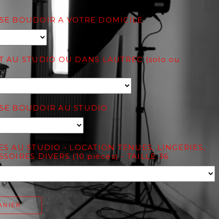
SE BOUDOIR A VOTRE DOMICILE
 AU STUDIO OU DANS LAUTREC (solo ou
SE BOUDOIR AU STUDIO
S AU STUDIO - LOCATION TENUES, LINGERIES,
OIRES DIVERS (10 pièces) - TAILLE 36
ANIER