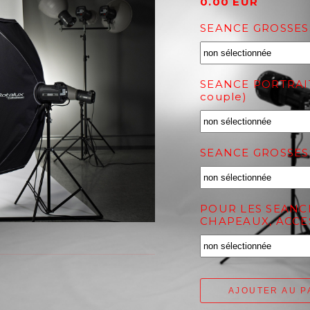
0.00 EUR
SEANCE GROSSES
SEANCE PORTRAIT
couple)
SEANCE GROSSES
POUR LES SEANCE
CHAPEAUX, ACCESS
AJOUTER AU P